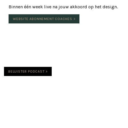
Binnen één week live na jouw akkoord op het design.
WEBSITE ABONNEMENT COACHES >
GO LIVE AND GROW
“Dé podcast over het online bouwen, opschalen en laten
groeien van jouw coachingsbusiness met een
strategische website.”
BELUISTER PODCAST >